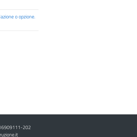
lazione o opzione.
16909111
-
202
ruzione.it