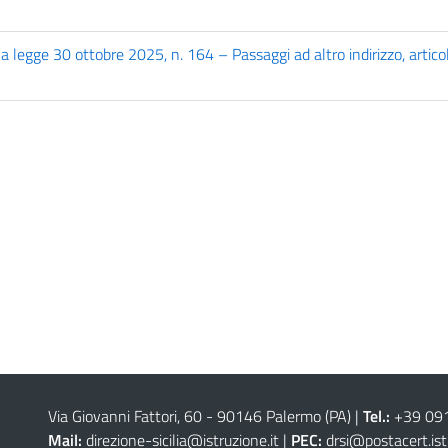
a legge 30 ottobre 2025, n. 164 – Passaggi ad altro indirizzo, artico
Via Giovanni Fattori, 60 - 90146 Palermo (PA)
|
Tel.:
+39 09
Mail:
direzione-sicilia@istruzione.it
|
PEC:
drsi@postacert.ist