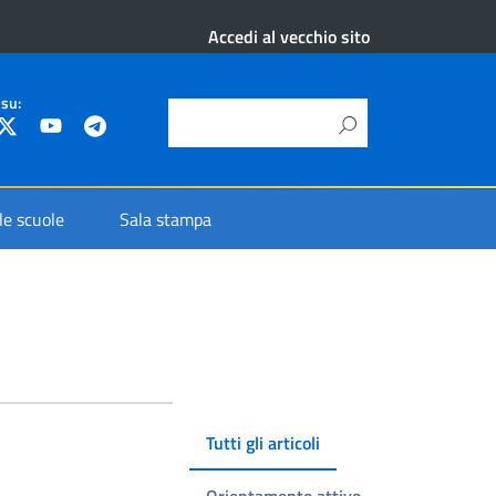
Accedi al vecchio sito
 su:
 le scuole
Sala stampa
Tutti gli articoli
Orientamento attivo