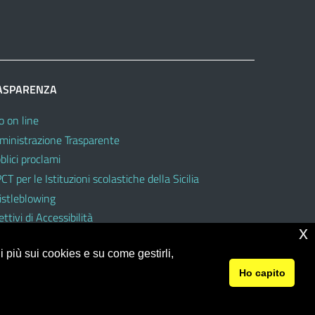
ASPARENZA
o on line
inistrazione Trasparente
blici proclami
CT per le Istituzioni scolastiche della Sicilia
stleblowing
ttivi di Accessibilità
x
 più sui cookies e su come gestirli,
Ho capito
© 2026 Ufficio Scolastico Regionale per la Sicilia