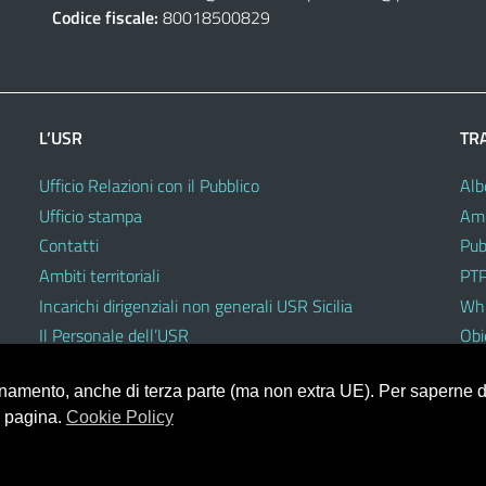
Codice fiscale:
80018500829
L’USR
TR
Ufficio Relazioni con il Pubblico
Alb
Ufficio stampa
Amm
Contatti
Pub
Ambiti territoriali
PTP
Incarichi dirigenziali non generali USR Sicilia
Whi
Il Personale dell’USR
Obie
Codici di comportamento e disciplinari
ionamento, anche di terza parte (ma non extra UE). Per saperne di
a pagina.
Cookie Policy