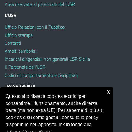
Area riservata al personale dell’USR
L’USR
Ufficio Relazioni con il Pubblico
Ufficio stampa
Contatti
Ambiti territoriali
Incarichi dirigenziali non generali USR Sicilia
Il Personale dell’USR
Codici di comportamento e disciplinari
TRASPARENZA
x
Questo sito rilascia cookies tecnici per
Albo on line
consentirne il funzionamento, anche di terza
Amministrazione Trasparente
parte (ma non extra UE). Per saperne di più sui
Pubblici proclami
cookies e su come gestirli, consulta la policy
PTPCT per le Istituzioni scolastiche della Sicilia
disponibile nell'apposito link in fondo alla
Whistleblowing
pagina.
Cookie Policy