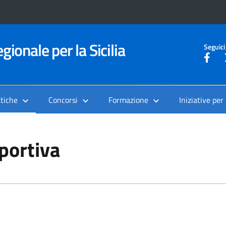
gionale per la Sicilia
Seguici
tiche
Concorsi
Formazione
Iniziative per
sportiva