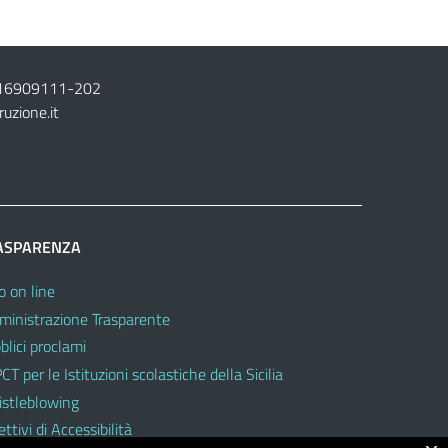
16909111
-
202
ruzione.it
ASPARENZA
o on line
inistrazione Trasparente
blici proclami
CT per le Istituzioni scolastiche della Sicilia
stleblowing
ttivi di Accessibilità