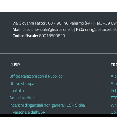
Via Giovanni Fattori, 60 - 90146 Palermo (PA)
|
Tel.:
+39 09
Mail:
direzione-sicilia@istruzione.it
|
PEC:
drsi@postacert.ist
Codice fiscale:
80018500829
L’USR
TR
Ufficio Relazioni con il Pubblico
Alb
Ufficio stampa
Amm
Contatti
Pub
Ambiti territoriali
PTP
Incarichi dirigenziali non generali USR Sicilia
Whi
Il Personale dell’USR
Obie