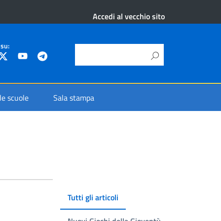
Accedi al vecchio sito
 su:
 le scuole
Sala stampa
Tutti gli articoli
Nuovi Giochi della Gioventù