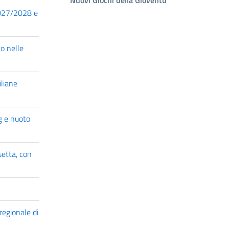
2027/2028 e
to nelle
iliane
ag e nuoto
setta, con
regionale di