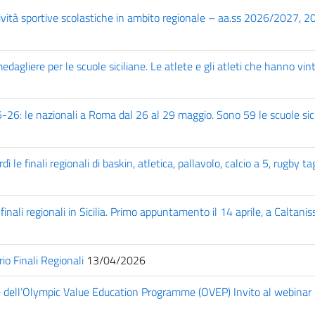
tività sportive scolastiche in ambito regionale – aa.ss 2026/2027, 
agliere per le scuole siciliane. Le atlete e gli atleti che hanno vin
-26: le nazionali a Roma dal 26 al 29 maggio. Sono 59 le scuole sic
e finali regionali di baskin, atletica, pallavolo, calcio a 5, rugby t
nali regionali in Sicilia. Primo appuntamento il 14 aprile, a Caltanis
o Finali Regionali
13/04/2026
e dell’Olympic Value Education Programme (OVEP) Invito al webinar 