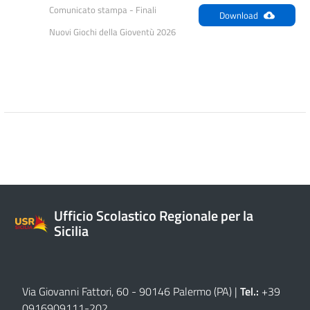
Comunicato stampa - Finali 
Download
Nuovi Giochi della Gioventù 2026
Ufficio Scolastico Regionale per la
Sicilia
Via Giovanni Fattori, 60 - 90146 Palermo (PA)
|
Tel.:
+39
0916909111
-
202