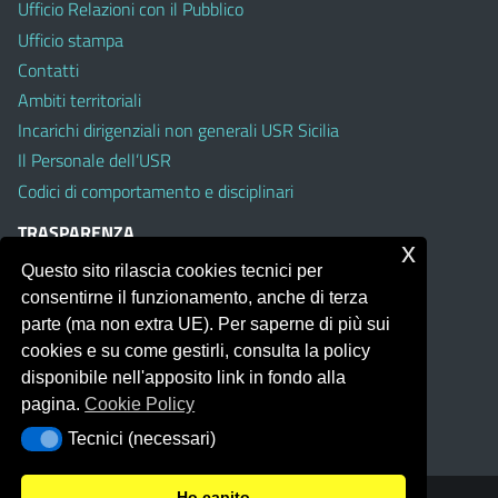
Ufficio Relazioni con il Pubblico
Ufficio stampa
Contatti
Ambiti territoriali
Incarichi dirigenziali non generali USR Sicilia
Il Personale dell’USR
Codici di comportamento e disciplinari
TRASPARENZA
x
Questo sito rilascia cookies tecnici per
Albo on line
consentirne il funzionamento, anche di terza
Amministrazione Trasparente
parte (ma non extra UE). Per saperne di più sui
Pubblici proclami
cookies e su come gestirli, consulta la policy
PTPCT per le Istituzioni scolastiche della Sicilia
disponibile nell'apposito link in fondo alla
Whistleblowing
pagina.
Cookie Policy
Obiettivi di Accessibilità
Tecnici (necessari)
Tecnici (necessari)
Ho capito