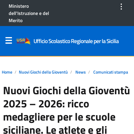
⋮
Ministero
dell'Istruzione e del
Merito
Ufficio Scolastico Regionale per la Sicilia
Home
Nuovi Giochi della Gioventù
News
Comunicati stampa
Nuovi Giochi della Gioventù
2025 – 2026: ricco
medagliere per le scuole
siciliane. Le atlete e gli