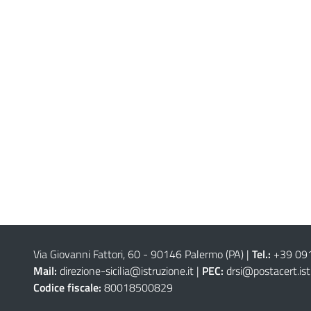
Via Giovanni Fattori, 60 - 90146 Palermo (PA)
|
Tel.:
+39 09
Mail:
direzione-sicilia@istruzione.it
|
PEC:
drsi@postacert.ist
Codice fiscale:
80018500829