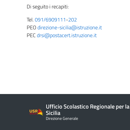
Di seguito i recapiti:
Tel.
091/6909111
-
202
PEO
direzione-sicilia@istruzione.it
PEC
drsi@postacert.istruzione.it
Ufficio Scolastico Regionale per la
Sicilia
Direzione Generale