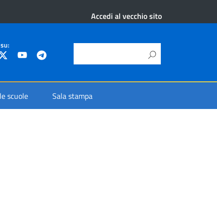
Accedi al vecchio sito
 su:
 le scuole
Sala stampa