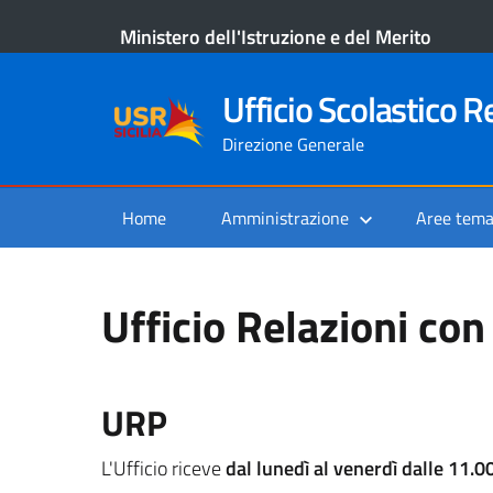
Ministero dell'Istruzione e del Merito
Ufficio Scolastico Re
Direzione Generale
Home
Amministrazione
Aree tema
Ufficio Relazioni con
URP
L'Ufficio riceve
dal lunedì al venerdì dalle 11.0