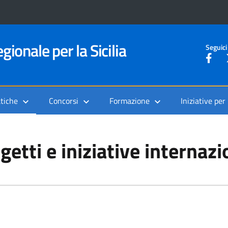
gionale per la Sicilia
Seguici
tiche
Concorsi
Formazione
Iniziative per
getti e iniziative internazi