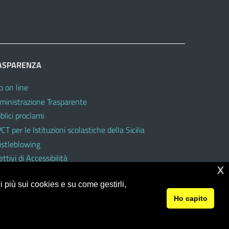
ASPARENZA
o on line
inistrazione Trasparente
blici proclami
CT per le Istituzioni scolastiche della Sicilia
stleblowing
ttivi di Accessibilità
x
 più sui cookies e su come gestirli,
Ho capito
© 2026 Ufficio Scolastico Regionale per la Sicilia