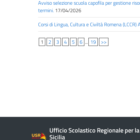
Avviso selezione scuola capofila per gestione ri
termini.
17/04/2026
Corsi di Lingua, Cultura e Civiltà Romena (LCCR)
1
2
3
4
5
6
...
19
>>
Ufficio Scolastico Regionale per la
Sicilia