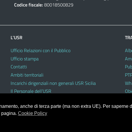
Codice fiscale:
80018500829
L’USR
TR
Ufficio Relazioni con il Pubblico
Alb
Ufficio stampa
Amm
Contatti
Pub
Ambiti territoriali
PTP
Incarichi dirigenziali non generali USR Sicilia
Whi
Il Personale dell’USR
Obie
Codici di comportamento e disciplinari
ionamento, anche di terza parte (ma non extra UE). Per saperne di
a pagina.
Cookie Policy