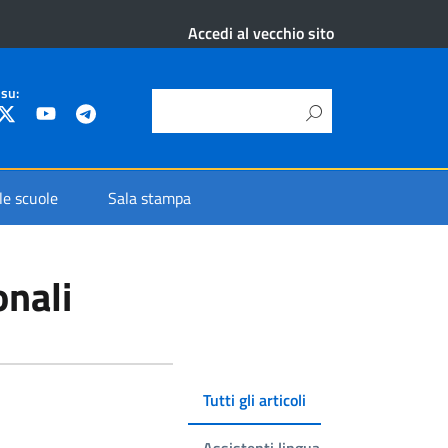
Accedi al vecchio sito
 su:
 le scuole
Sala stampa
onali
Tutti gli articoli
Assistenti lingua