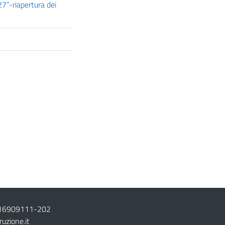
7”-riapertura dei
16909111
-
202
ruzione.it