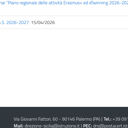
sorse “Piano regionale delle attività Erasmus+ ed eTwinning 2026-202
 A.S. 2026-2027.
15/04/2026
Via Giovanni Fattori, 60 - 90146 Palermo (PA)
|
Tel.:
+39 09
Mail:
direzione-sicilia@istruzione.it
|
PEC:
drsi@postacert.ist