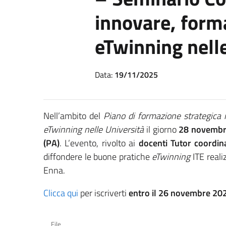
innovare, forma
eTwinning nell
Data:
19/11/2025
Nell’ambito del
Piano di formazione strategic
eTwinning nelle Università
il giorno
28 novembre
(PA)
. L’evento, rivolto ai
docenti Tutor coordina
diffondere le buone pratiche
eTwinning
ITE reali
Enna.
Clicca qui
per iscriverti
entro il 26 novembre 20
File