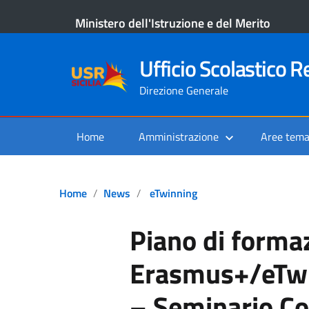
Ministero dell'Istruzione e del Merito
Ufficio Scolastico Re
Direzione Generale
Home
Amministrazione
Aree tema
Home
News
eTwinning
Piano di forma
Erasmus+/eTw
– Seminario Co