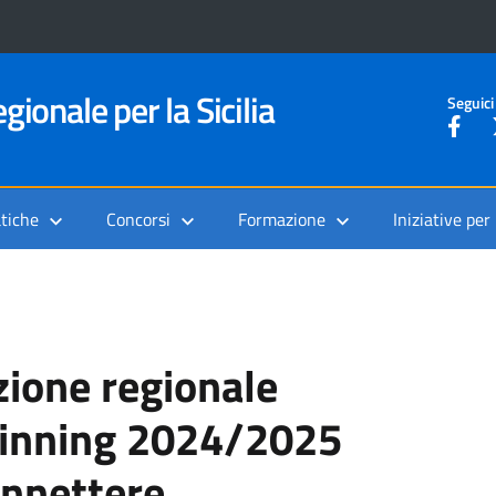
gionale per la Sicilia
Seguici
tiche
Concorsi
Formazione
Iniziative per
zione regionale
inning 2024/2025
nnettere,