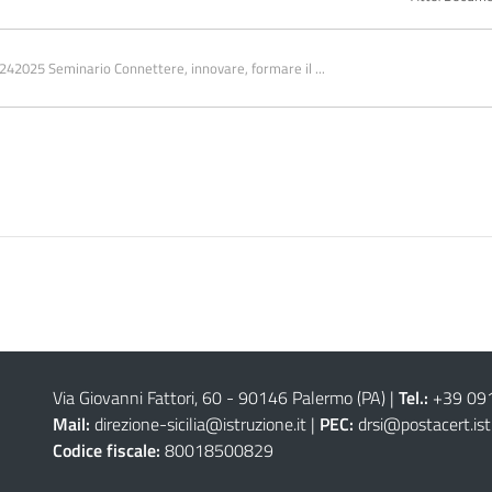
42025 Seminario Connettere, innovare, formare il ...
Via Giovanni Fattori, 60 - 90146 Palermo (PA)
|
Tel.:
+39 09
Mail:
direzione-sicilia@istruzione.it
|
PEC:
drsi@postacert.ist
Codice fiscale:
80018500829