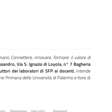
inario
Connettere, innovare, formare: il valore di
lessandro, Via S. Ignazio di Loyola, n° 7 Bagheria
uttori dei laboratori di SFP ai docenti
, intende
one Primaria delle Università di Palermo e Kore di
ento
Dimensione
Data atto
Download