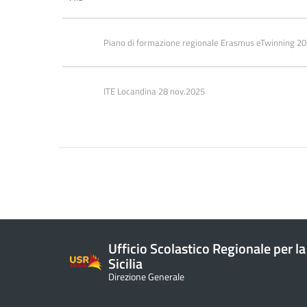
Piano di formazione regionale Erasmus eTwinning 202
ITE Locandina 28 nov.2025
Ufficio Scolastico Regionale per la
Sicilia
Direzione Generale