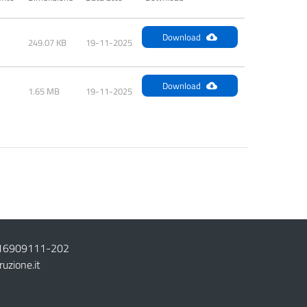
Download
249.07 KB
19-11-2025
Download
1.65 MB
19-11-2025
16909111
-
202
ruzione.it