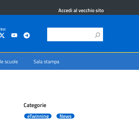
Accedi al vecchio sito
 su:
 le scuole
Sala stampa
Categorie
eTwinning
News