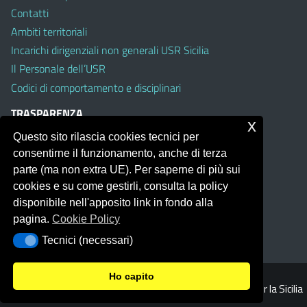
Contatti
Ambiti territoriali
Incarichi dirigenziali non generali USR Sicilia
Il Personale dell’USR
Codici di comportamento e disciplinari
TRASPARENZA
x
Questo sito rilascia cookies tecnici per
Albo on line
consentirne il funzionamento, anche di terza
Amministrazione Trasparente
parte (ma non extra UE). Per saperne di più sui
Pubblici proclami
cookies e su come gestirli, consulta la policy
PTPCT per le Istituzioni scolastiche della Sicilia
disponibile nell'apposito link in fondo alla
Whistleblowing
pagina.
Cookie Policy
Obiettivi di Accessibilità
Tecnici (necessari)
Tecnici (necessari)
Ho capito
© 2026 Ufficio Scolastico Regionale per la Sicilia