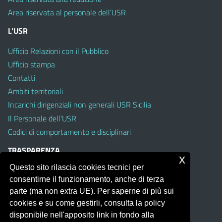
Area riservata al personale dell’USR
L’USR
Ufficio Relazioni con il Pubblico
Ufficio stampa
Contatti
Ambiti territoriali
Incarichi dirigenziali non generali USR Sicilia
Il Personale dell’USR
Codici di comportamento e disciplinari
TRASPARENZA
x
Questo sito rilascia cookies tecnici per
Albo on line
consentirne il funzionamento, anche di terza
Amministrazione Trasparente
parte (ma non extra UE). Per saperne di più sui
Pubblici proclami
cookies e su come gestirli, consulta la policy
PTPCT per le Istituzioni scolastiche della Sicilia
disponibile nell'apposito link in fondo alla