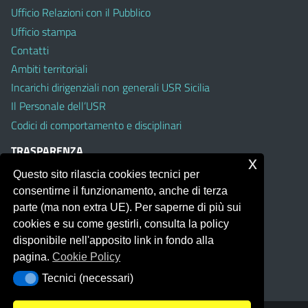
Ufficio Relazioni con il Pubblico
Ufficio stampa
Contatti
Ambiti territoriali
Incarichi dirigenziali non generali USR Sicilia
Il Personale dell’USR
Codici di comportamento e disciplinari
TRASPARENZA
x
Questo sito rilascia cookies tecnici per
Albo on line
consentirne il funzionamento, anche di terza
Amministrazione Trasparente
parte (ma non extra UE). Per saperne di più sui
Pubblici proclami
cookies e su come gestirli, consulta la policy
PTPCT per le Istituzioni scolastiche della Sicilia
disponibile nell'apposito link in fondo alla
Whistleblowing
pagina.
Cookie Policy
Obiettivi di Accessibilità
Tecnici (necessari)
Tecnici (necessari)