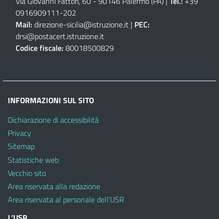
Via Giovanni Fattori, 60 - 90146 Palermo (PA)
|
Tel.:
+39
0916909111
-
202
Mail:
direzione-sicilia@istruzione.it
|
PEC:
drsi@postacert.istruzione.it
Codice fiscale:
80018500829
INFORMAZIONI SUL SITO
Dichiarazione di accessibilità
Privacy
Sitemap
Statistiche web
Vecchio sito
Area riservata alla redazione
Area riservata al personale dell’USR
L’USR