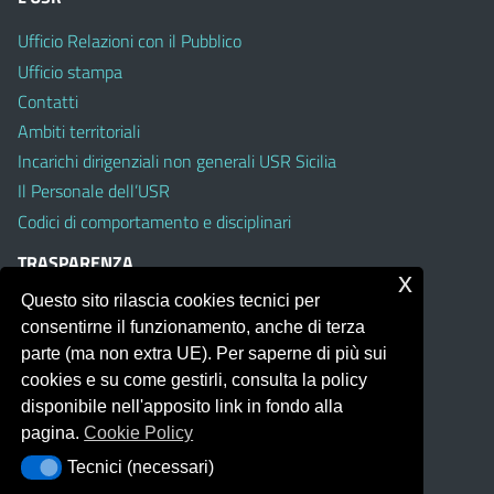
Ufficio Relazioni con il Pubblico
Ufficio stampa
Contatti
Ambiti territoriali
Incarichi dirigenziali non generali USR Sicilia
Il Personale dell’USR
Codici di comportamento e disciplinari
TRASPARENZA
x
Questo sito rilascia cookies tecnici per
Albo on line
consentirne il funzionamento, anche di terza
Amministrazione Trasparente
parte (ma non extra UE). Per saperne di più sui
Pubblici proclami
cookies e su come gestirli, consulta la policy
PTPCT per le Istituzioni scolastiche della Sicilia
disponibile nell'apposito link in fondo alla
Whistleblowing
pagina.
Cookie Policy
Obiettivi di Accessibilità
Tecnici (necessari)
Tecnici (necessari)