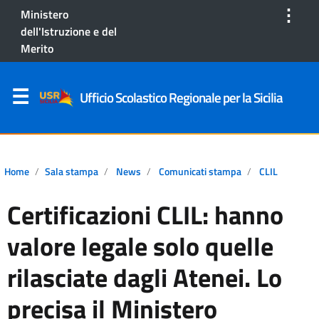
⋮
Ministero
dell'Istruzione e del
Merito
Ufficio Scolastico Regionale per la Sicilia
Home
Sala stampa
News
Comunicati stampa
CLIL
Certificazioni CLIL: hanno
valore legale solo quelle
rilasciate dagli Atenei. Lo
precisa il Ministero