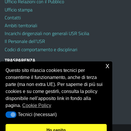
Ufficio Relazioni con il Pubblico
Ufficio stampa
Contatti
Ambiti territoriali
Incarichi dirigenziali non generali USR Sicilia
Il Personale dell’USR
Codici di comportamento e disciplinari
TRASPARENZA
x
Questo sito rilascia cookies tecnici per
Albo on line
consentirne il funzionamento, anche di terza
Amministrazione Trasparente
parte (ma non extra UE). Per saperne di più sui
Pubblici proclami
cookies e su come gestirli, consulta la policy
PTPCT per le Istituzioni scolastiche della Sicilia
disponibile nell'apposito link in fondo alla
Whistleblowing
pagina.
Cookie Policy
Obiettivi di Accessibilità
Tecnici (necessari)
Tecnici (necessari)
Ho capito