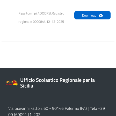
Ripartom_pi.AOODRSI.Registro 
Download
regionale 0000844.12-12-2025
Ufficio Scolastico Regionale per la
Sicilia
Via Giovanni Fattori, 60 - 90146 Palermo (PA)
|
Tel.:
+39
0916909111
-
202