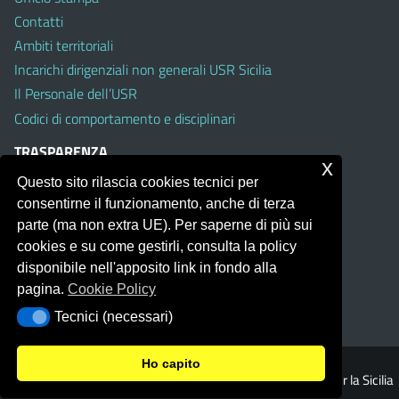
Contatti
Ambiti territoriali
Incarichi dirigenziali non generali USR Sicilia
Il Personale dell’USR
Codici di comportamento e disciplinari
TRASPARENZA
x
Questo sito rilascia cookies tecnici per
Albo on line
consentirne il funzionamento, anche di terza
Amministrazione Trasparente
parte (ma non extra UE). Per saperne di più sui
Pubblici proclami
cookies e su come gestirli, consulta la policy
PTPCT per le Istituzioni scolastiche della Sicilia
disponibile nell'apposito link in fondo alla
Whistleblowing
pagina.
Cookie Policy
Obiettivi di Accessibilità
Tecnici (necessari)
Tecnici (necessari)
Ho capito
© 2026 Ufficio Scolastico Regionale per la Sicilia