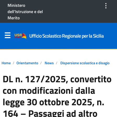
⋮
Ministero
dell'Istruzione e del
Merito
Ufficio Scolastico Regionale per la Sicilia
Home
Orientamento
News
Dispersione scolastica e disagio
DL n. 127/2025, convertito
con modificazioni dalla
legge 30 ottobre 2025, n.
164 – Passaggi ad altro