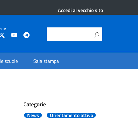
Accedi al vecchio sito
 su:
 le scuole
Sala stampa
Categorie
News
Orientamento attivo