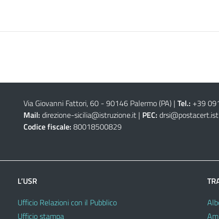
Via Giovanni Fattori, 60 - 90146 Palermo (PA)
|
Tel.:
+39 09
Mail:
direzione-sicilia@istruzione.it
|
PEC:
drsi@postacert.ist
Codice fiscale:
80018500829
L’USR
TR
Ufficio Relazioni con il Pubblico
Alb
Ufficio stampa
Amm