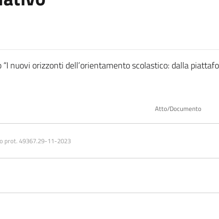
“I nuovi orizzonti dell’orientamento scolastico: dalla piattafo
Atto/Documento
mo prot. 49367.29-11-2023