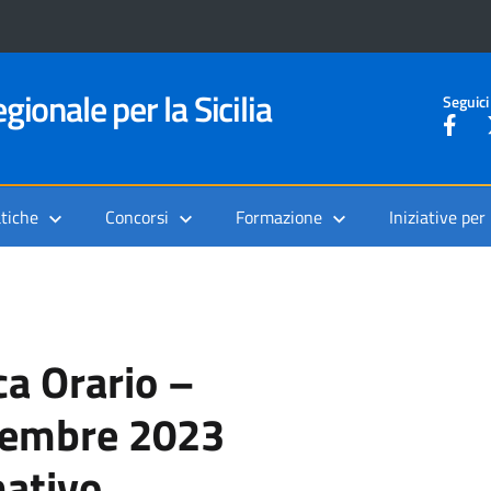
gionale per la Sicilia
Seguici
tiche
Concorsi
Formazione
Iniziative per
a Orario –
cembre 2023
mativo