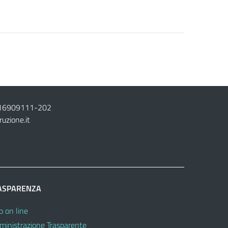
16909111
-
202
ruzione.it
ASPARENZA
o on line
inistrazione Trasparente