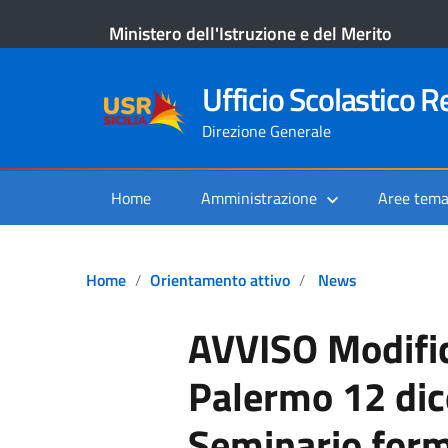
Ministero dell'Istruzione e del Merito
Ufficio Scolastico Re
Direzione Generale
Home
Amministrazione
Aree tema
Home
Orientamento attivo
News
AVVISO Modific
Palermo 12 di
Seminario for