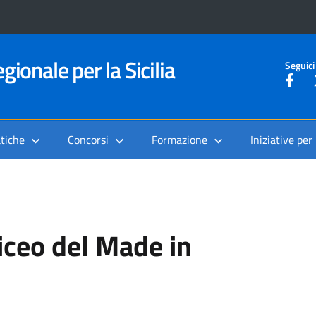
gionale per la Sicilia
Seguici
tiche
Concorsi
Formazione
Iniziative per
iceo del Made in