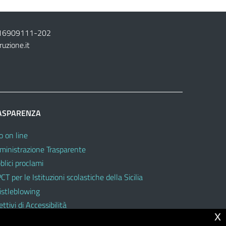
16909111
-
202
ruzione.it
ASPARENZA
o on line
inistrazione Trasparente
blici proclami
CT per le Istituzioni scolastiche della Sicilia
stleblowing
ttivi di Accessibilità
x