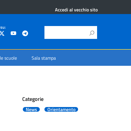
Accedi al vecchio sito
 su:
 le scuole
Sala stampa
Categorie
News
Orientamento