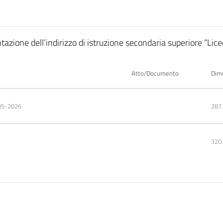
azione dell’indirizzo di istruzione secondaria superiore “Liceo
Atto/Documento
Dim
05-2026
287
320