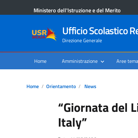
Ministero dell'Istruzione e del Merito
Ufficio Scolastico Re
Direzione Generale
Home
Amministrazione
Aree tema
Home
Orientamento
News
“Giornata del L
Italy”