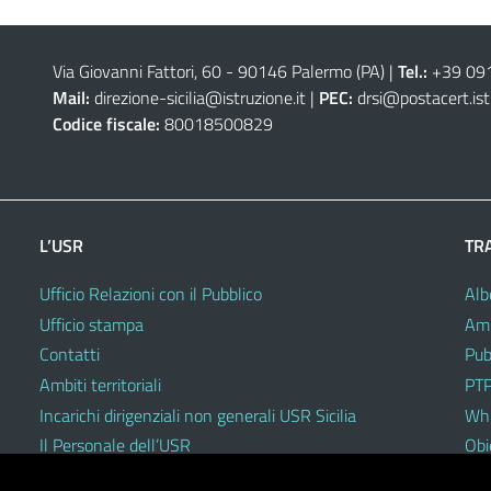
Via Giovanni Fattori, 60 - 90146 Palermo (PA)
|
Tel.:
+39 09
Mail:
direzione-sicilia@istruzione.it
|
PEC:
drsi@postacert.ist
Codice fiscale:
80018500829
L’USR
TR
Ufficio Relazioni con il Pubblico
Alb
Ufficio stampa
Amm
Contatti
Pub
Ambiti territoriali
PTP
Incarichi dirigenziali non generali USR Sicilia
Whi
Il Personale dell’USR
Obie
Codici di comportamento e disciplinari