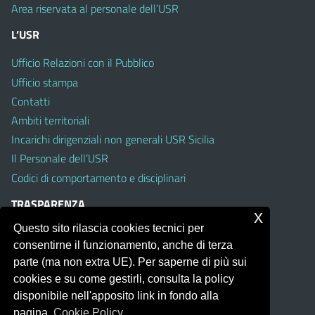
Area riservata al personale dell’USR
L’USR
Ufficio Relazioni con il Pubblico
Ufficio stampa
Contatti
Ambiti territoriali
Incarichi dirigenziali non generali USR Sicilia
Il Personale dell’USR
Codici di comportamento e disciplinari
TRASPARENZA
x
Questo sito rilascia cookies tecnici per
Albo on line
consentirne il funzionamento, anche di terza
Amministrazione Trasparente
parte (ma non extra UE). Per saperne di più sui
Pubblici proclami
cookies e su come gestirli, consulta la policy
PTPCT per le Istituzioni scolastiche della Sicilia
disponibile nell'apposito link in fondo alla
Whistleblowing
pagina.
Cookie Policy