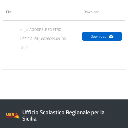
File
Download
m_pi.AOODRSI.REGISTRO 
Download
UFFICIALE(U).0026099.09-06-
2023
Ufficio Scolastico Regionale per la
Sicilia