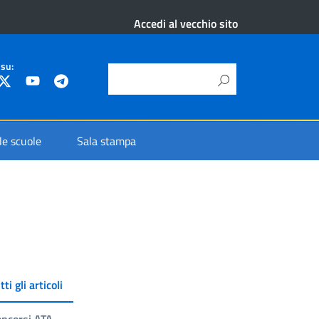
Accedi al vecchio sito
 su:
 le scuole
Sala stampa
tti gli articoli
ncorsi ATA