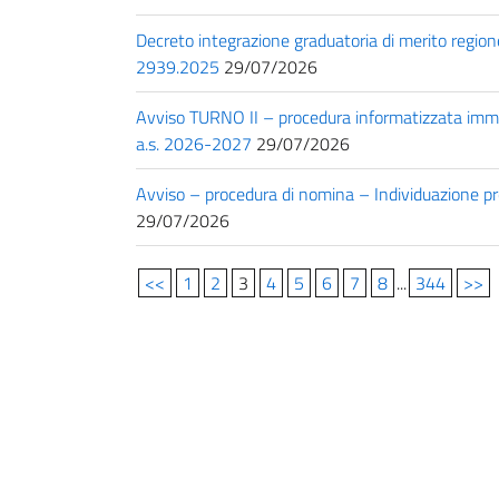
Decreto integrazione graduatoria di merito regio
2939.2025
29/07/2026
Avviso TURNO II – procedura informatizzata immiss
a.s. 2026-2027
29/07/2026
Avviso – procedura di nomina – Individuazione p
29/07/2026
<<
1
2
3
4
5
6
7
8
...
344
>>