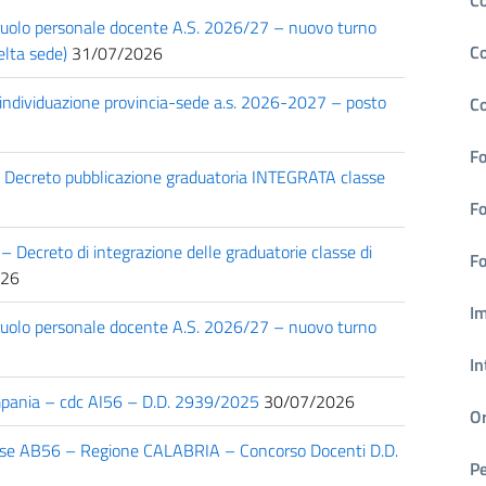
 ruolo personale docente A.S. 2026/27 – nuovo turno
Co
elta sede)
31/07/2026
a individuazione provincia-sede a.s. 2026-2027 – posto
Co
F
5. Decreto pubblicazione graduatoria INTEGRATA classe
Fo
– Decreto di integrazione delle graduatorie classe di
Fo
026
Im
 ruolo personale docente A.S. 2026/27 – nuovo turno
In
ampania – cdc AI56 – D.D. 2939/2025
30/07/2026
Or
lasse AB56 – Regione CALABRIA – Concorso Docenti D.D.
Pe