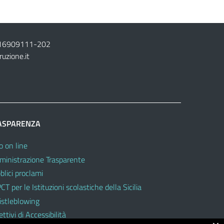
16909111
-
202
ruzione.it
ASPARENZA
o on line
inistrazione Trasparente
blici proclami
CT per le Istituzioni scolastiche della Sicilia
stleblowing
ttivi di Accessibilità