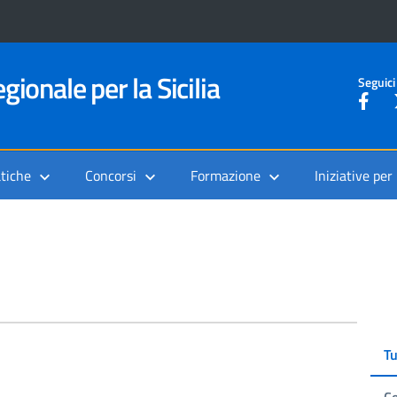
gionale per la Sicilia
Seguici
tiche
Concorsi
Formazione
Iniziative per
Tu
Co