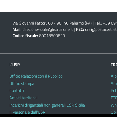
Via Giovanni Fattori, 60 - 90146 Palermo (PA)
|
Tel.:
+39 09
Mail:
direzione-sicilia@istruzione.it
|
PEC:
drsi@postacert.ist
Codice fiscale:
80018500829
L’USR
TR
Ufficio Relazioni con il Pubblico
Alb
Ufficio stampa
Amm
Contatti
Pub
Ambiti territoriali
PTP
Incarichi dirigenziali non generali USR Sicilia
Whi
Il Personale dell’USR
Obie