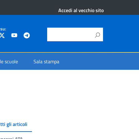
Accedi al vecchio sito
 su:
 le scuole
Sala stampa
tti gli articoli
ncorsi ATA