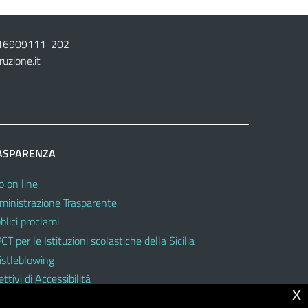
16909111
-
202
ruzione.it
ASPARENZA
o on line
inistrazione Trasparente
blici proclami
CT per le Istituzioni scolastiche della Sicilia
stleblowing
ttivi di Accessibilità
x