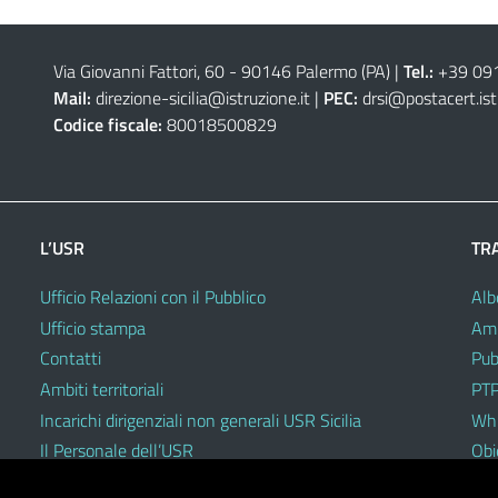
Via Giovanni Fattori, 60 - 90146 Palermo (PA)
|
Tel.:
+39 09
Mail:
direzione-sicilia@istruzione.it
|
PEC:
drsi@postacert.ist
Codice fiscale:
80018500829
L’USR
TR
Ufficio Relazioni con il Pubblico
Alb
Ufficio stampa
Amm
Contatti
Pub
Ambiti territoriali
PTP
Incarichi dirigenziali non generali USR Sicilia
Whi
Il Personale dell’USR
Obie
Codici di comportamento e disciplinari