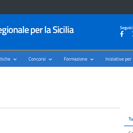
gionale per la Sicilia
Seguici
tiche
Concorsi
Formazione
Iniziative per
Tu
Co