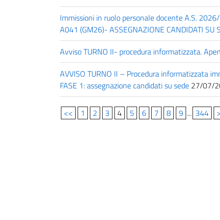
Immissioni in ruolo personale docente A.S. 2026/
A041 (GM26)- ASSEGNAZIONE CANDIDATI SU 
Avviso TURNO II- procedura informatizzata. Aper
AVVISO TURNO II – Procedura informatizzata immi
FASE 1: assegnazione candidati su sede
27/07/2
<<
1
2
3
4
5
6
7
8
9
...
344