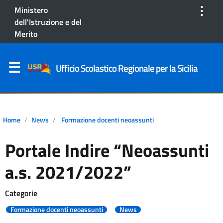
⋮
Ministero
dell'Istruzione e del
Merito
Ufficio Scolastico Regionale per la Sicilia
Home
News
Formazione docenti neoassunti
Portale Indire “Neoassunti
a.s. 2021/2022”
Categorie
Formazione docenti neoassunti
News