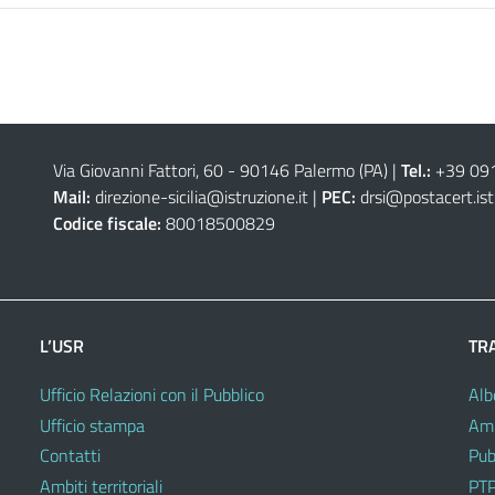
Via Giovanni Fattori, 60 - 90146 Palermo (PA)
|
Tel.:
+39 09
Mail:
direzione-sicilia@istruzione.it
|
PEC:
drsi@postacert.ist
Codice fiscale:
80018500829
L’USR
TR
Ufficio Relazioni con il Pubblico
Alb
Ufficio stampa
Amm
Contatti
Pub
Ambiti territoriali
PTP