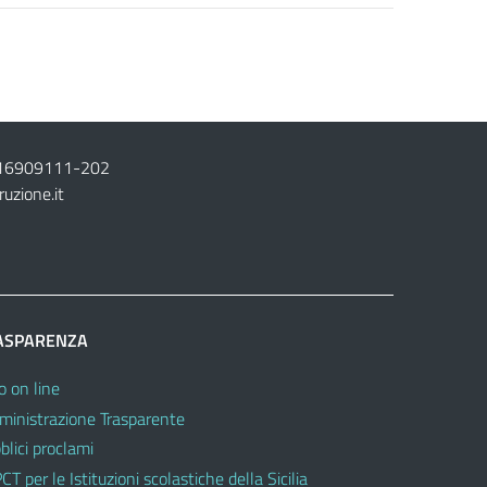
16909111
-
202
ruzione.it
ASPARENZA
o on line
inistrazione Trasparente
blici proclami
CT per le Istituzioni scolastiche della Sicilia