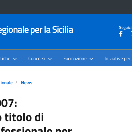
gionale per la Sicilia
Seguici
tiche
Concorsi
Formazione
Iniziative per
sionale
News
007:
titolo di
fessionale per