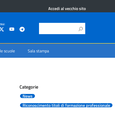
Accedi al vecchio sito
 su:
 le scuole
Sala stampa
Categorie
News
Riconoscimento titoli di formazione professionale