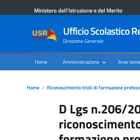
Ministero dell'Istruzione e del Merito
Ufficio Scolastico Re
Direzione Generale
Home
Amministrazione
Aree tema
Home
Riconoscimento titoli di formazione profes
D Lgs n.206/2
riconoscimento 
formazione pro