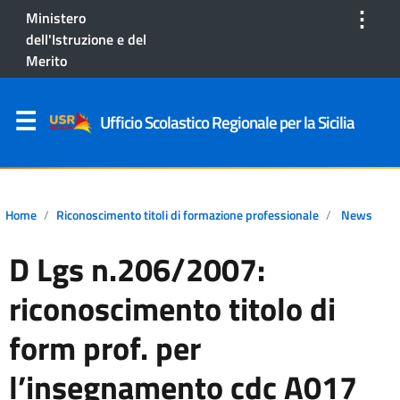
⋮
Ministero
dell'Istruzione e del
Merito
Ufficio Scolastico Regionale per la Sicilia
Home
Riconoscimento titoli di formazione professionale
News
D Lgs n.206/2007:
riconoscimento titolo di
form prof. per
l’insegnamento cdc A017