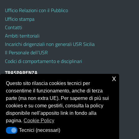
Ufficio Relazioni con il Pubblico
Ufficio stampa
Contatti
Ambiti territoriali
Incarichi dirigenziali non generali USR Sicilia
Il Personale dell’USR
Codici di comportamento e disciplinari
TRASPARENZA
x
Questo sito rilascia cookies tecnici per
Albo on line
consentirne il funzionamento, anche di terza
Amministrazione Trasparente
parte (ma non extra UE). Per saperne di più sui
Pubblici proclami
cookies e su come gestirli, consulta la policy
PTPCT per le Istituzioni scolastiche della Sicilia
disponibile nell'apposito link in fondo alla
Whistleblowing
pagina.
Cookie Policy
Obiettivi di Accessibilità
Tecnici (necessari)
Tecnici (necessari)