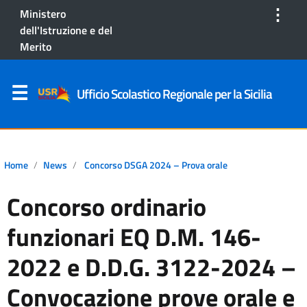
⋮
Ministero
dell'Istruzione e del
Merito
Ufficio Scolastico Regionale per la Sicilia
Home
News
Concorso DSGA 2024 – Prova orale
Concorso ordinario
funzionari EQ D.M. 146-
2022 e D.D.G. 3122-2024 –
Convocazione prove orale e