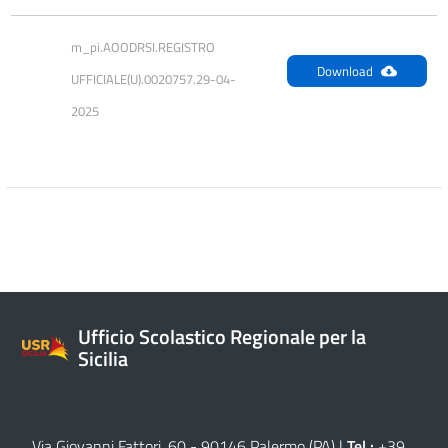
m_pi.AOODRSI.REGISTRO 
Download
UFFICIALE(U).0020757.29-04-
2025
Ufficio Scolastico Regionale per la
Sicilia
Via Giovanni Fattori, 60 - 90146 Palermo (PA)
|
Tel.:
+39