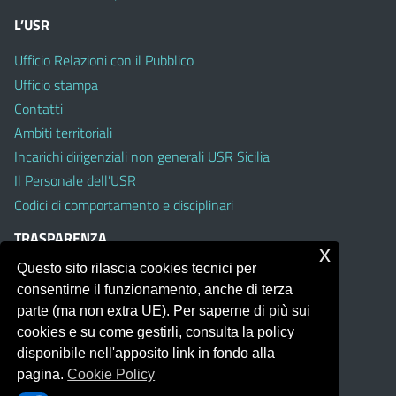
L’USR
Ufficio Relazioni con il Pubblico
Ufficio stampa
Contatti
Ambiti territoriali
Incarichi dirigenziali non generali USR Sicilia
Il Personale dell’USR
Codici di comportamento e disciplinari
TRASPARENZA
x
Questo sito rilascia cookies tecnici per
Albo on line
consentirne il funzionamento, anche di terza
Amministrazione Trasparente
parte (ma non extra UE). Per saperne di più sui
Pubblici proclami
cookies e su come gestirli, consulta la policy
PTPCT per le Istituzioni scolastiche della Sicilia
disponibile nell'apposito link in fondo alla
Whistleblowing
pagina.
Cookie Policy
Obiettivi di Accessibilità