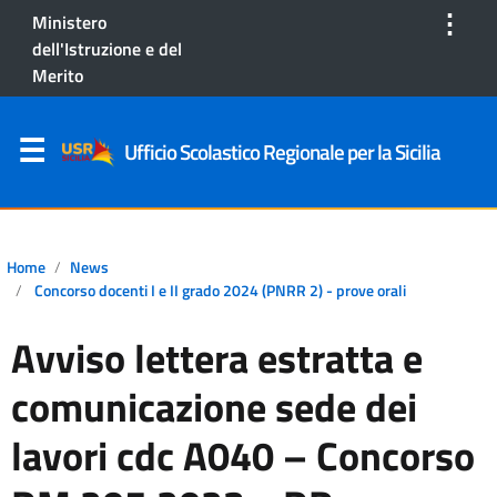
⋮
Ministero
dell'Istruzione e del
Merito
Ufficio Scolastico Regionale per la Sicilia
Home
News
Concorso docenti I e II grado 2024 (PNRR 2) - prove orali
Avviso lettera estratta e
comunicazione sede dei
lavori cdc A040 – Concorso