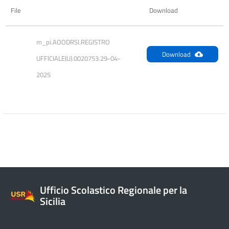
File
Download
m_pi.AOODRSI.REGISTRO 
Download
UFFICIALE(U).0020753.29-04-
2025
Ufficio Scolastico Regionale per la
Sicilia