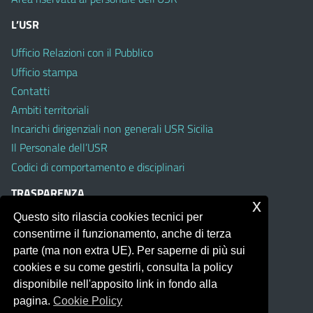
L’USR
Ufficio Relazioni con il Pubblico
Ufficio stampa
Contatti
Ambiti territoriali
Incarichi dirigenziali non generali USR Sicilia
Il Personale dell’USR
Codici di comportamento e disciplinari
TRASPARENZA
x
Questo sito rilascia cookies tecnici per
Albo on line
consentirne il funzionamento, anche di terza
Amministrazione Trasparente
parte (ma non extra UE). Per saperne di più sui
Pubblici proclami
cookies e su come gestirli, consulta la policy
PTPCT per le Istituzioni scolastiche della Sicilia
disponibile nell'apposito link in fondo alla
Whistleblowing
pagina.
Cookie Policy