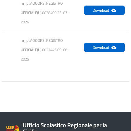
m_pi.AOODRSI.REGISTRO 
Download
UFFICIALE(U).0038409.23-07-
2026
m_pi.AOODRSI.REGISTRO 
Download
UFFICIALE(U).0027446.09-06-
2025
Ufficio Scolastico Regionale per la