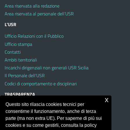
Area riservata alla redazione
Area riservata al personale dell’USR
L’USR
Ufficio Relazioni con il Pubblico
Ufficio stampa
Contatti
Ambiti territoriali
Incarichi dirigenziali non generali USR Sicilia
Il Personale dell’USR
Codici di comportamento e disciplinari
TRASPARENZA
x
Questo sito rilascia cookies tecnici per
Albo on line
consentirne il funzionamento, anche di terza
Amministrazione Trasparente
parte (ma non extra UE). Per saperne di più sui
Pubblici proclami
cookies e su come gestirli, consulta la policy
PTPCT per le Istituzioni scolastiche della Sicilia