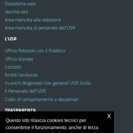
Statistiche web
Vecchio sito
Area riservata alla redazione
Area riservata al personale dell’USR
L’USR
Ufficio Relazioni con il Pubblico
Ufficio stampa
Contatti
Ambiti territoriali
Incarichi dirigenziali non generali USR Sicilia
Il Personale dell’USR
Codici di comportamento e disciplinari
TRASPARENZA
x
Questo sito rilascia cookies tecnici per
Albo on line
consentirne il funzionamento, anche di terza
Amministrazione Trasparente