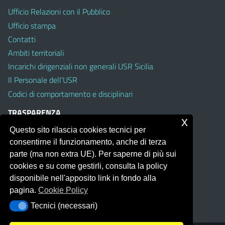
Ufficio Relazioni con il Pubblico
Ufficio stampa
Contatti
Ambiti territoriali
Incarichi dirigenziali non generali USR Sicilia
Il Personale dell’USR
Codici di comportamento e disciplinari
TRASPARENZA
x
Questo sito rilascia cookies tecnici per
Albo on line
consentirne il funzionamento, anche di terza
Amministrazione Trasparente
parte (ma non extra UE). Per saperne di più sui
Pubblici proclami
cookies e su come gestirli, consulta la policy
PTPCT per le Istituzioni scolastiche della Sicilia
disponibile nell'apposito link in fondo alla
Whistleblowing
pagina.
Cookie Policy
Obiettivi di Accessibilità
Tecnici (necessari)
Tecnici (necessari)