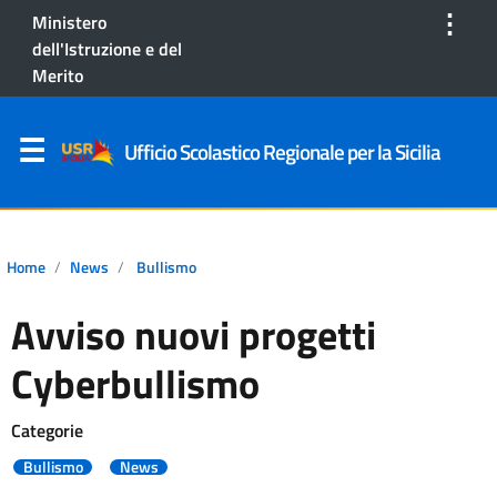
⋮
Ministero
dell'Istruzione e del
Merito
Ufficio Scolastico Regionale per la Sicilia
Home
News
Bullismo
Avviso nuovi progetti
Cyberbullismo
Categorie
Bullismo
News