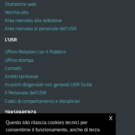
Statistiche web
Vecchio sito
Area riservata alla redazione
Area riservata al personale dell’USR
L’USR
Ufficio Relazioni con il Pubblico
Ufficio stampa
Contatti
Ambiti territoriali
Incarichi dirigenziali non generali USR Sicilia
Il Personale dell’USR
Codici di comportamento e disciplinari
TRASPARENZA
x
Questo sito rilascia cookies tecnici per
Albo on line
consentirne il funzionamento, anche di terza
Amministrazione Trasparente