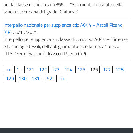
per la classe di concorso AB56 – “Strumento musicale nella
scuola secondaria di I grado (Chitarra)”.
Interpello nazionale per supplenza cdc A044 – Ascoli Piceno
(AP)
06/10/2025
Interpello per supplenza su classe di concorso A044 – “Scienze
e tecnologie tessili, dell’abbigliamento e della moda” presso
l’I.I.S. “Fermi Sacconi” di Ascoli Piceno (AP).
<<
1
...
121
122
123
124
125
126
127
128
129
130
131
...
521
>>