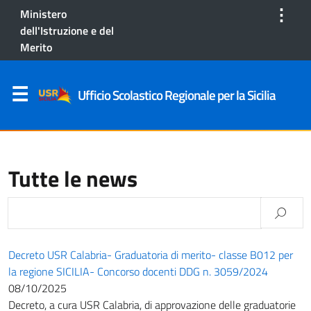
⋮
Ministero
dell'Istruzione e del
Merito
Ufficio Scolastico Regionale per la Sicilia
Tutte le news
Decreto USR Calabria- Graduatoria di merito- classe B012 per
la regione SICILIA- Concorso docenti DDG n. 3059/2024
08/10/2025
Decreto, a cura USR Calabria, di approvazione delle graduatorie