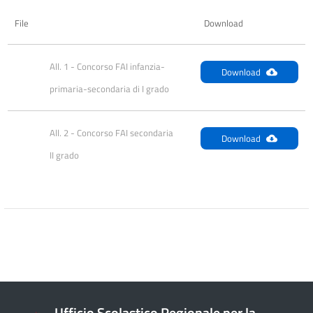
File
Download
All. 1 - Concorso FAI infanzia-
Download
primaria-secondaria di I grado
All. 2 - Concorso FAI secondaria 
Download
II grado
Ufficio Scolastico Regionale per la