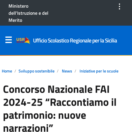
⋮
Ministero
dell'Istruzione e del
Merito
Ufficio Scolastico Regionale per la Sicilia
Home
Sviluppo sostenibile
News
Iniziative per le scuole
Concorso Nazionale FAI
2024-25 “Raccontiamo il
patrimonio: nuove
narrazioni”