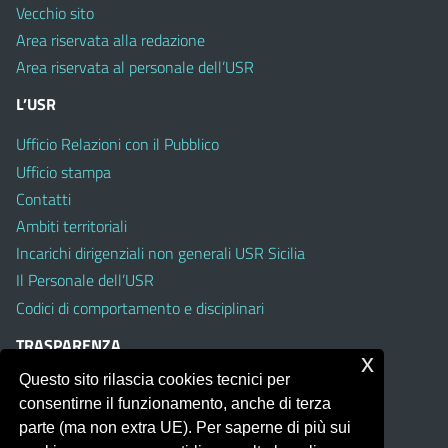
Vecchio sito
Area riservata alla redazione
Area riservata al personale dell’USR
L’USR
Ufficio Relazioni con il Pubblico
Ufficio stampa
Contatti
Ambiti territoriali
Incarichi dirigenziali non generali USR Sicilia
Il Personale dell’USR
Codici di comportamento e disciplinari
TRASPARENZA
x
Questo sito rilascia cookies tecnici per
Albo on line
consentirne il funzionamento, anche di terza
Amministrazione Trasparente
parte (ma non extra UE). Per saperne di più sui
Pubblici proclami