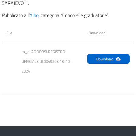
SARAJEVO 1.
Pubblicato all’
Albo
, categoria “Concorsi e graduatorie”.
File
Download
m_pi.AOODRSI.REGISTRO 
Download
UFFICIALE(U).0049298.18-10-
2024