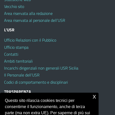
Vecchio sito
Area riservata alla redazione
Area riservata al personale dell’USR
L’USR
Ufficio Relazioni con il Pubblico
Ufficio stampa
Contatti
Ambiti territoriali
Incarichi dirigenziali non generali USR Sicilia
Il Personale dell’USR
Codici di comportamento e disciplinari
TRASPARENZA
x
Questo sito rilascia cookies tecnici per
Albo on line
consentirne il funzionamento, anche di terza
Amministrazione Trasparente
parte (ma non extra UE). Per saperne di più sui