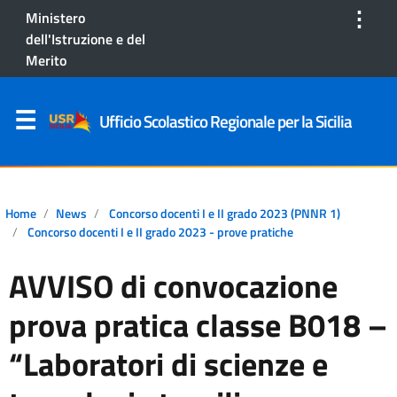
⋮
Ministero
dell'Istruzione e del
Merito
Ufficio Scolastico Regionale per la Sicilia
Home
News
Concorso docenti I e II grado 2023 (PNNR 1)
Concorso docenti I e II grado 2023 - prove pratiche
AVVISO di convocazione
prova pratica classe B018 –
“Laboratori di scienze e