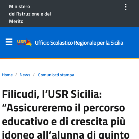
⋮
Ministero
dell'Istruzione e del
Merito
Ufficio Scolastico Regionale per la Sicilia
Home
News
Comunicati stampa
Filicudi, l’USR Sicilia:
“Assicureremo il percorso
educativo e di crescita più
idoneo all’alunna di quinto