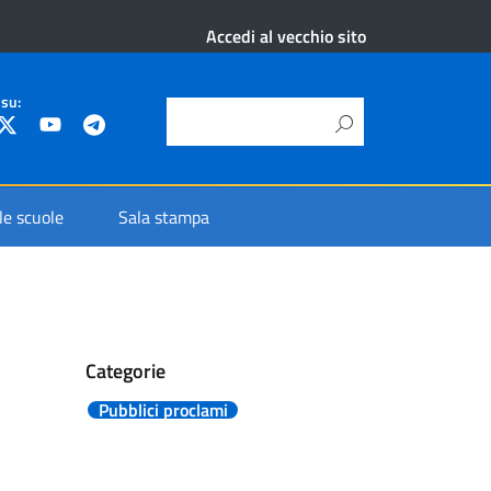
Accedi al vecchio sito
 su:
 le scuole
Sala stampa
Categorie
Pubblici proclami