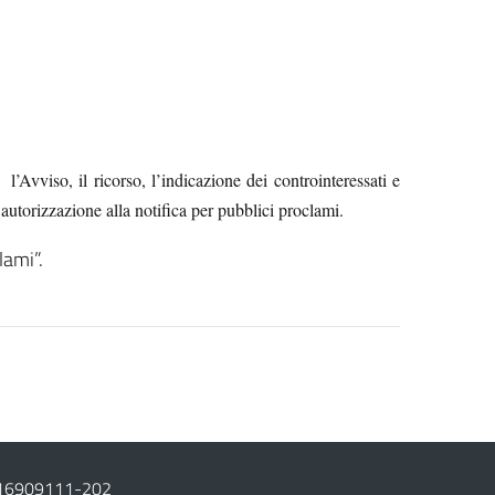
so, il ricorso, l’indicazione dei controinteressati e
autorizzazione alla notifica per pubblici proclami.
lami”.
16909111
-
202