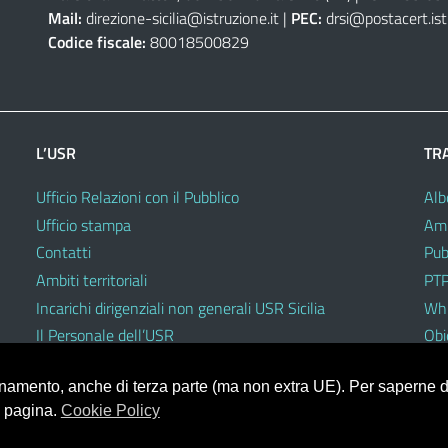
Mail:
direzione-sicilia@istruzione.it
|
PEC:
drsi@postacert.ist
Codice fiscale:
80018500829
L’USR
TR
Ufficio Relazioni con il Pubblico
Alb
Ufficio stampa
Amm
Contatti
Pub
Ambiti territoriali
PTP
Incarichi dirigenziali non generali USR Sicilia
Whi
Il Personale dell’USR
Obie
Codici di comportamento e disciplinari
ionamento, anche di terza parte (ma non extra UE). Per saperne di
a pagina.
Cookie Policy