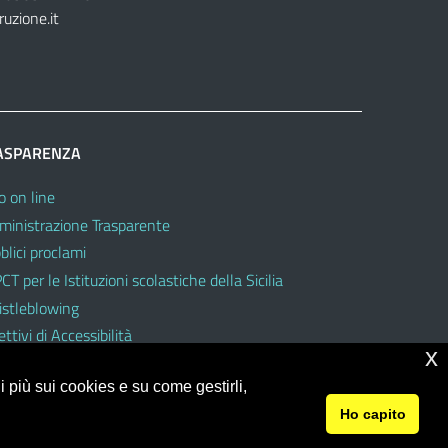
ruzione.it
ASPARENZA
o on line
inistrazione Trasparente
blici proclami
CT per le Istituzioni scolastiche della Sicilia
stleblowing
ttivi di Accessibilità
x
 più sui cookies e su come gestirli,
Ho capito
© 2026 Ufficio Scolastico Regionale per la Sicilia