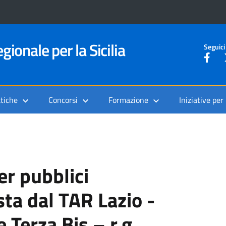
gionale per la Sicilia
Seguici
tiche
Concorsi
Formazione
Iniziative per
er pubblici
ta dal TAR Lazio -
Terza Bis – r.g.