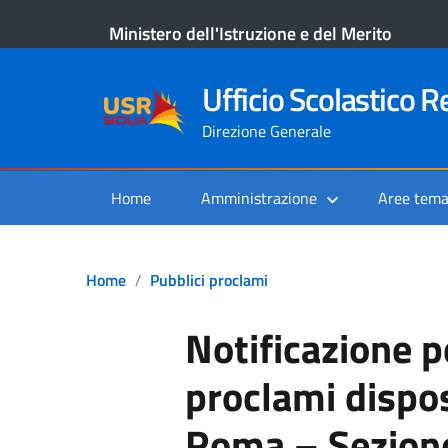
Ministero dell'Istruzione e del Merito
Ufficio Scolastico Re
Direzione Generale
Home
Amministrazione
Aree tema
Home
Pubblici proclami
Notificazione p
proclami dispos
Roma – Sezione 