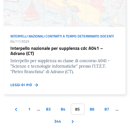
INTERPELLI NAZIONALI CONTRATTI A TEMPO DETERMINATO DOCENTI
04/11/2025
Interpello nazionale per supplenza cdc A041 –
Adrano (CT)
Interpello per supplenza su classe di concorso A041 -
"Scienze e tecnologie informatiche" presso l'I.T.E.T.
"Pietro Branchina" di Adrano (CT).
LEGGI DI PIÙ
1
…
83
84
85
86
87
…
344