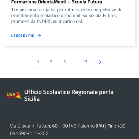
Formazione OrientaMenti – Scuola Futura
Tre percorsi formativi per rafforzare le competenze di
orientamento scolastico disponibili su Scuola Futura,
promossi da INDIRE su incarico del…
LEGGI DI PIÙ
1
2
3
…
13
Ufficio Scolastico Regionale per la
Sicilia
Via Giovanni Fattori, 60 - 90146 Palermo (PA)
|
Tel.:
+39
0916909111
-
202