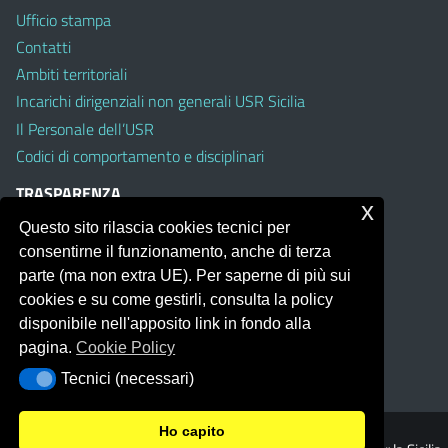
Ufficio stampa
Contatti
Ambiti territoriali
Incarichi dirigenziali non generali USR Sicilia
Il Personale dell’USR
Codici di comportamento e disciplinari
TRASPARENZA
x
Questo sito rilascia cookies tecnici per
Albo on line
consentirne il funzionamento, anche di terza
Amministrazione Trasparente
parte (ma non extra UE). Per saperne di più sui
Pubblici proclami
cookies e su come gestirli, consulta la policy
PTPCT per le Istituzioni scolastiche della Sicilia
disponibile nell'apposito link in fondo alla
Whistleblowing
pagina.
Cookie Policy
Obiettivi di Accessibilità
Tecnici (necessari)
Tecnici (necessari)
Ho capito