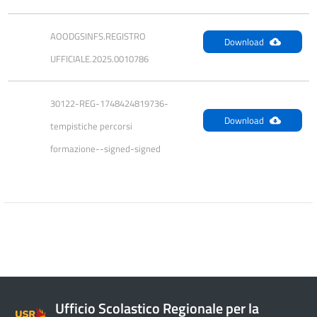
AOODGSINFS.REGISTRO 
Download
UFFICIALE.2025.0010786
30122-REG-1748424819736-
Download
tempistiche percorsi 
formazione--signed-signed
Ufficio Scolastico Regionale per la