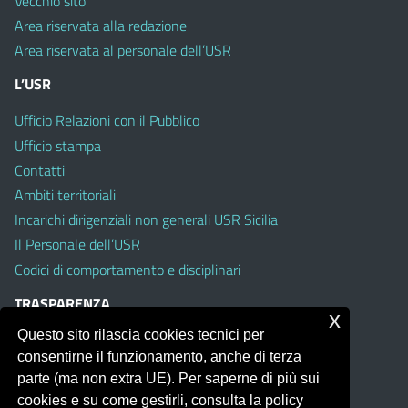
Vecchio sito
Area riservata alla redazione
Area riservata al personale dell’USR
L’USR
Ufficio Relazioni con il Pubblico
Ufficio stampa
Contatti
Ambiti territoriali
Incarichi dirigenziali non generali USR Sicilia
Il Personale dell’USR
Codici di comportamento e disciplinari
TRASPARENZA
x
Questo sito rilascia cookies tecnici per
Albo on line
consentirne il funzionamento, anche di terza
Amministrazione Trasparente
parte (ma non extra UE). Per saperne di più sui
Pubblici proclami
cookies e su come gestirli, consulta la policy