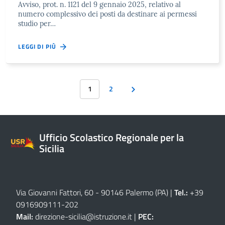
Avviso, prot. n. 1121 del 9 gennaio 2025, relativo al
numero complessivo dei posti da destinare ai permessi
studio per…
LEGGI DI PIÙ
1
2
Ufficio Scolastico Regionale per la
Sicilia
Via Giovanni Fattori, 60 - 90146 Palermo (PA)
|
Tel.:
+39
0916909111
-
202
Mail:
direzione-sicilia@istruzione.it
|
PEC: