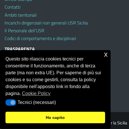
Contatti
Ambiti territoriali
Incarichi dirigenziali non generali USR Sicilia
Il Personale dell’USR
Codici di comportamento e disciplinari
TRASPARENZA
x
Questo sito rilascia cookies tecnici per
Albo on line
consentirne il funzionamento, anche di terza
Amministrazione Trasparente
parte (ma non extra UE). Per saperne di più sui
Pubblici proclami
cookies e su come gestirli, consulta la policy
PTPCT per le Istituzioni scolastiche della Sicilia
disponibile nell'apposito link in fondo alla
Whistleblowing
pagina.
Cookie Policy
Obiettivi di Accessibilità
Tecnici (necessari)
Tecnici (necessari)
Ho capito
© 2026 Ufficio Scolastico Regionale per la Sicilia