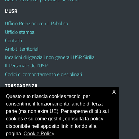
L’USR
Ufficio Relazioni con il Pubblico
Ufficio stampa
Contatti
Ambiti territoriali
Incarichi dirigenziali non generali USR Sicilia
Il Personale dell’USR
Codici di comportamento e disciplinari
TRASPARENZA
x
Questo sito rilascia cookies tecnici per
Albo on line
consentirne il funzionamento, anche di terza
Amministrazione Trasparente
parte (ma non extra UE). Per saperne di più sui
Pubblici proclami
cookies e su come gestirli, consulta la policy
PTPCT per le Istituzioni scolastiche della Sicilia
disponibile nell'apposito link in fondo alla
Whistleblowing
pagina.
Cookie Policy