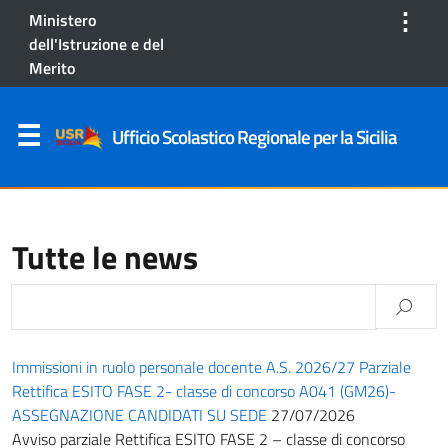
⋮
Ministero
dell'Istruzione e del
Merito
Ufficio Scolastico Regionale per la Sicilia
Tutte le news
Immissioni in ruolo personale docente A.S. 2026/27 Parziale
Rettifica ESITO FASE 2- classe di concorso A041 (GM26)-
ASSEGNAZIONE CANDIDATI SU SEDE
27/07/2026
Avviso parziale Rettifica ESITO FASE 2 – classe di concorso