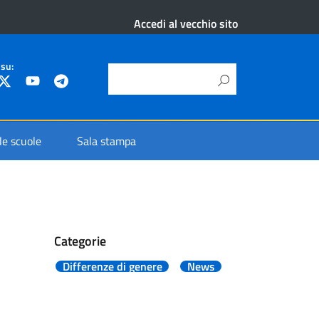
Accedi al vecchio sito
 su:
 le scuole
Sala stampa
Categorie
Differenze di genere
News