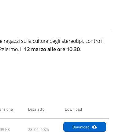
ragazzi sulla cultura degli stereotipi, contro il
Palermo, il
12 marzo alle ore 10.30
.
ensione
Data atto
Download
Download
.35 KB
28-02-2024