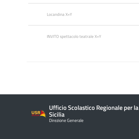
Locandina X=Y
INVITO spettacolo teatrale X=Y
Ufficio Scolastico Regionale per la
Sicilia
Direzione Generale