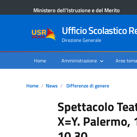
Ministero dell'Istruzione e del Merito
Ufficio Scolastico Re
Direzione Generale
Home
Amministrazione
Aree tema
Home
News
Differenze di genere
Spettacolo Tea
X=Y. Palermo, 
10.30