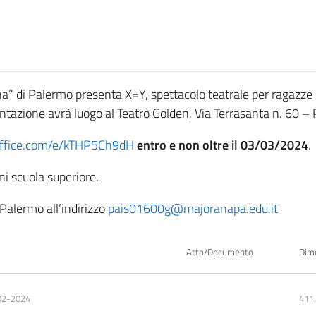
ana” di Palermo presenta X=Y, spettacolo teatrale per ragazze e 
ntazione avrà luogo al Teatro Golden, Via Terrasanta n. 60 – 
.office.com/e/kTHP5Ch9dH
entro e non oltre il 03/03/2024
.
ni scuola superiore.
 Palermo all’indirizzo
pais01600g@majoranapa.edu.it
Atto/Documento
Dim
02-2024
411