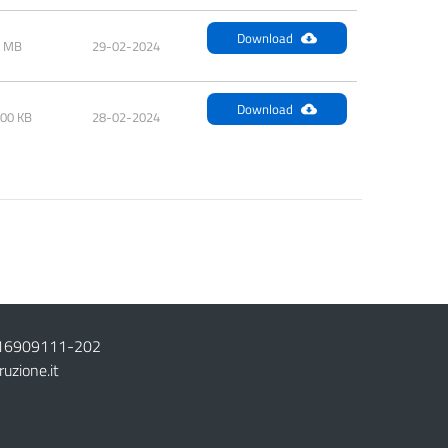
Download
3 MB
29-02-2024
Download
.00 KB
28-02-2024
16909111
-
202
ruzione.it