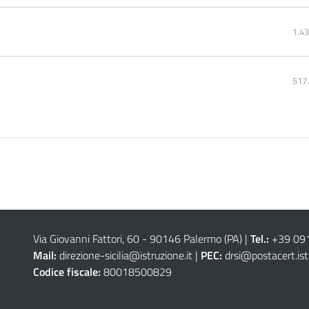
1.4
517
Via Giovanni Fattori, 60 - 90146 Palermo (PA)
|
Tel.:
+39 09
Mail:
direzione-sicilia@istruzione.it
|
PEC:
drsi@postacert.ist
Codice fiscale:
80018500829