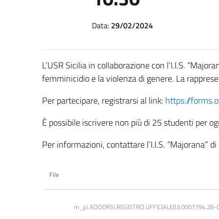
Data:
29/02/2024
L’USR Sicilia in collaborazione con l’I.I.S. “Major
femminicidio e la violenza di genere. La rapprese
Per partecipare, registrarsi al link:
https://forms
È possibile iscrivere non più di 25 studenti per og
Per informazioni, contattare l’I.I.S. “Majorana” di
File
m_pi.AOODRSI.REGISTRO UFFICIALE(U).0007794.28-