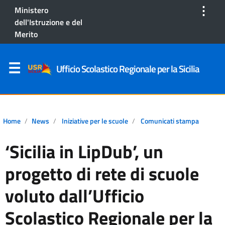
⋮
Ministero
dell'Istruzione e del
Merito
Ufficio Scolastico Regionale per la Sicilia
Home
News
Iniziative per le scuole
Comunicati stampa
‘Sicilia in LipDub’, un
progetto di rete di scuole
voluto dall’Ufficio
Scolastico Regionale per la