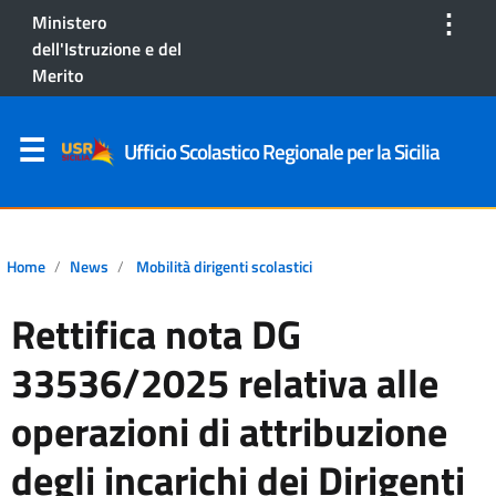
⋮
Ministero
dell'Istruzione e del
Merito
Ufficio Scolastico Regionale per la Sicilia
Home
News
Mobilità dirigenti scolastici
Rettifica nota DG
33536/2025 relativa alle
operazioni di attribuzione
degli incarichi dei Dirigenti