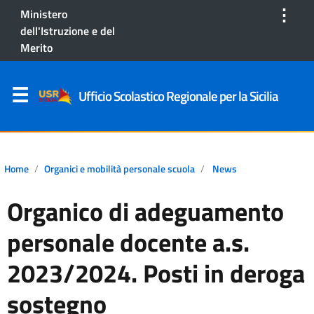
⋮
Ministero
dell'Istruzione e del
Merito
Ufficio Scolastico Regionale per la Sicilia
Home
Organici e mobilità personale scuola
News
Organico di adeguamento
personale docente a.s.
2023/2024. Posti in deroga
sostegno