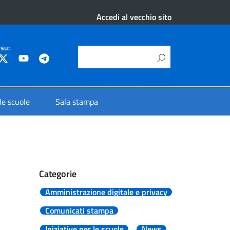
Accedi al vecchio sito
 su:
 le scuole
Sala stampa
Categorie
Amministrazione digitale e privacy
Comunicati stampa
Iniziative per le scuole
News