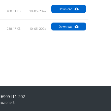
Download
480.81 KB
10-05-2024
Download
238.17 KB
10-05-2024
16909111
-
202
ruzione.it