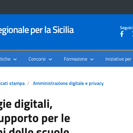
gionale per la Sicilia
Seguici
tiche
Concorsi
Formazione
Iniziative per
cati stampa
Amministrazione digitale e privacy
e digitali,
upporto per le
i delle scuole