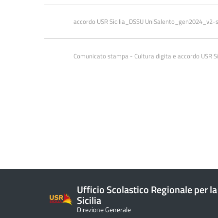
accordo USR Sicilia_DSSU UniSalento_gen2024_v2-s
Comunicato stampa - Cultura digitale accordo USR Sic
Ufficio Scolastico Regionale per la
Sicilia
Direzione Generale