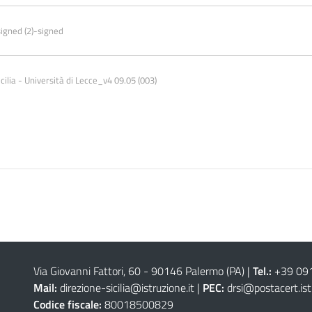
igned (2)-signed
ilia - Università di Lecce_v4 09.05 (003)
Via Giovanni Fattori, 60 - 90146 Palermo (PA)
|
Tel.:
+39 09
Mail:
direzione-sicilia@istruzione.it
|
PEC:
drsi@postacert.ist
Codice fiscale:
80018500829