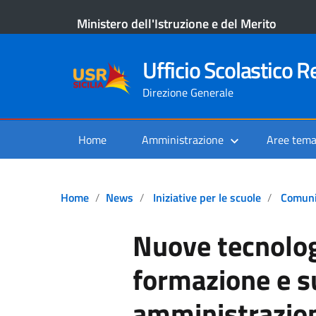
Ministero dell'Istruzione e del Merito
Ufficio Scolastico Re
Direzione Generale
Home
Amministrazione
Aree tema
Home
News
Iniziative per le scuole
Comuni
Nuove tecnologi
formazione e s
amministrazion