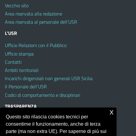
Vecchio sito
Area riservata alla redazione
Area riservata al personale dell’USR
L’USR
Ufficio Relazioni con il Pubblico
Ufficio stampa
Contatti
Ambiti territoriali
Incarichi dirigenziali non generali USR Sicilia
Il Personale dell’USR
Codici di comportamento e disciplinari
TRASPARENZA
x
Questo sito rilascia cookies tecnici per
Albo on line
consentirne il funzionamento, anche di terza
Amministrazione Trasparente
parte (ma non extra UE). Per saperne di più sui
Pubblici proclami