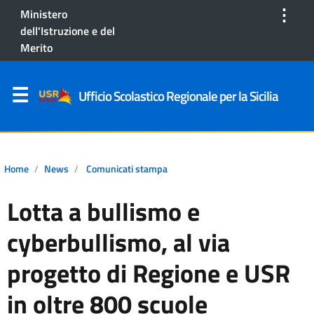
⋮
Ministero
dell'Istruzione e del
Merito
Ufficio Scolastico Regionale per la Sicilia
Home
News
Comunicati stampa
Lotta a bullismo e
cyberbullismo, al via
progetto di Regione e USR
in oltre 800 scuole