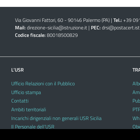
Via Giovanni Fattori, 60 - 90146 Palermo (PA)
|
Tel.:
+39 09
Mail:
direzione-sicilia@istruzione.it
|
PEC:
drsi@postacert.ist
Codice fiscale:
80018500829
L’USR
TR
Ufficio Relazioni con il Pubblico
Alb
Ufficio stampa
Amm
Contatti
Pub
Ambiti territoriali
PTP
Incarichi dirigenziali non generali USR Sicilia
Whi
Il Personale dell’USR
Obie
Codici di comportamento e disciplinari