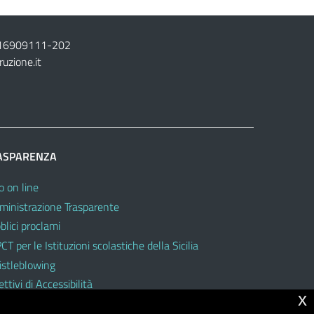
16909111
-
202
ruzione.it
ASPARENZA
o on line
inistrazione Trasparente
blici proclami
CT per le Istituzioni scolastiche della Sicilia
stleblowing
ttivi di Accessibilità
x