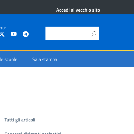
Accedi al vecchio sito
 su:
 le scuole
Sala stampa
Tutti gli articoli
Concorsi dirigenti scolastici