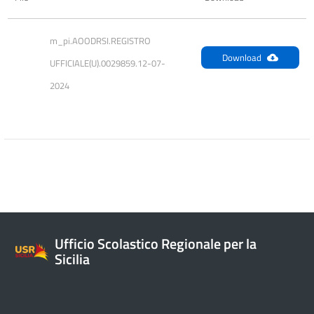
m_pi.AOODRSI.REGISTRO 
Download
UFFICIALE(U).0029859.12-07-
2024
Ufficio Scolastico Regionale per la
Sicilia