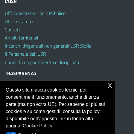
L’USR
Ufficio Relazioni con il Pubblico
Ufficio stampa
Contatti
Ambiti territoriali
Incarichi dirigenziali non generali USR Sicilia
Il Personale dell’USR
Codici di comportamento e disciplinari
TRASPARENZA
x
Albo on line
Questo sito rilascia cookies tecnici per
Amministrazione Trasparente
consentirne il funzionamento, anche di terza
Pubblici proclami
parte (ma non extra UE). Per saperne di più sui
PTPCT per le Istituzioni scolastiche della Sicilia
cookies e su come gestirli, consulta la policy
Whistleblowing
disponibile nell'apposito link in fondo alla
Obiettivi di Accessibilità
pagina.
Cookie Policy