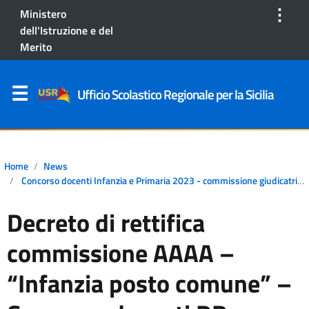
⋮
Ministero
dell'Istruzione e del
Merito
Ufficio Scolastico Regionale per la Sicilia
Home
News
Concorso docenti Infanzia e Primaria 2023 - commissione giudicatrice
Decreto di rettifica
commissione AAAA –
“Infanzia posto comune” –