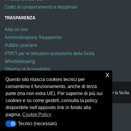
Codici di comportamento e disciplinari
TRASPARENZA
Albo on line
Amministrazione Trasparente
Pubblici proclami
PTPCT per le Istituzioni scolastiche della Sicilia
Whistleblowing
Obiettivi di Accessibilità
x
Questo sito rilascia cookies tecnici per
consentirne il funzionamento, anche di terza
© 2026 Ufficio Scolastico Regionale per la Sicilia
parte (ma non extra UE). Per saperne di più sui
cookies e su come gestirli, consulta la policy
disponibile nell'apposito link in fondo alla
pagina.
Cookie Policy
Tecnici (necessari)
Tecnici (necessari)