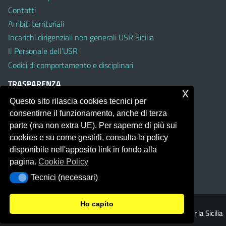
Contatti
Ambiti territoriali
Incarichi dirigenziali non generali USR Sicilia
Il Personale dell’USR
Codici di comportamento e disciplinari
TRASPARENZA
x
Questo sito rilascia cookies tecnici per
Albo on line
consentirne il funzionamento, anche di terza
Amministrazione Trasparente
parte (ma non extra UE). Per saperne di più sui
Pubblici proclami
cookies e su come gestirli, consulta la policy
PTPCT per le Istituzioni scolastiche della Sicilia
disponibile nell'apposito link in fondo alla
Whistleblowing
pagina.
Cookie Policy
Obiettivi di Accessibilità
Tecnici (necessari)
Tecnici (necessari)
Ho capito
© 2026 Ufficio Scolastico Regionale per la Sicilia