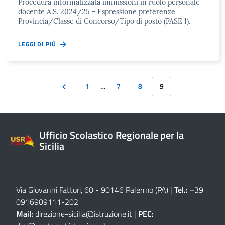
Procedura informatizzata immissioni in ruolo personale
docente A.S. 2024/25 - Espressione preferenze
Provincia/Classe di Concorso/Tipo di posto (FASE I).
LEGGI DI PIÙ
1
…
7
8
9
Ufficio Scolastico Regionale per la
Sicilia
Via Giovanni Fattori, 60 - 90146 Palermo (PA)
|
Tel.:
+39
0916909111
-
202
Mail:
direzione-sicilia@istruzione.it
|
PEC: